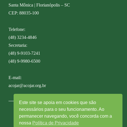
Santa Mônica | Florianópolis – SC
CEP: 88035-100
Telefone:
(48) 3234-4846
Secretaria:
(48) 9-9103-7241
(48) 9-9980-6500
E-mail:
acojar@acojar.org.br
Este site se apoia em cookies que são
necessários para o seu funcionamento. Ao
© ACOJAR – Todos os direitos reservados |
permanecer navegando, você concorda com a
Desenvolvido por TecnoHelp Tecnologia
nossa
Política de Privacidade