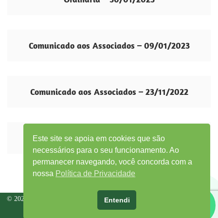
Comunicado aos Associados – 09/01/2023
Comunicado aos Associados – 23/11/2022
Projeto BioAcojar
Este site se apoia em cookies que são
necessários para o seu funcionamento. Ao
permanecer navegando, você concorda com a
nossa
Política de Privacidade
© 2026 ACOJAR - Todos os direitos reservados |
Desenvolvido por TecnoHelp
Entendi
Tecnologia