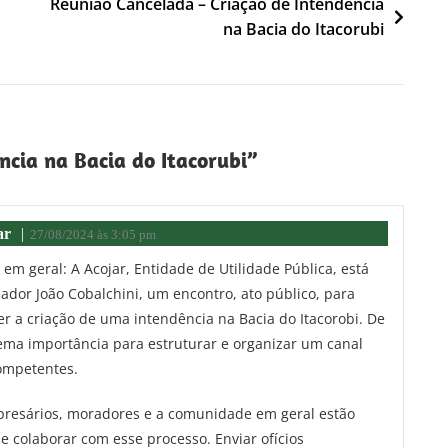
Reunião Cancelada – Criação de Intendência
na Bacia do Itacorubi
ncia na Bacia do Itacorubi
”
ar
27/08/2024 às 3:05 pm
m geral: A Acojar, Entidade de Utilidade Pública, está
ador João Cobalchini, um encontro, ato público, para
r a criação de uma intendência na Bacia do Itacorobi. De
rema importância para estruturar e organizar um canal
competentes.
mpresários, moradores e a comunidade em geral estão
e colaborar com esse processo. Enviar ofícios